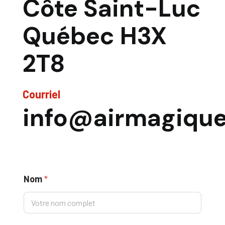
Côte Saint-Luc
Québec H3X
2T8
Courriel
info@airmagiqu
L
Nom
*
a
y
o
u
t