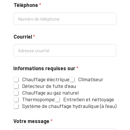
Téléphone
*
s
u
r
N
o
m
Courriel
*
Informations requises sur
*
Chauffage électrique
Climatiseur
Détecteur de fuite d’eau
Chauffage au gaz naturel
Thermopompe
Entretien et nettoyage
Système de chauffage hydraulique (à l’eau)
Votre message
*